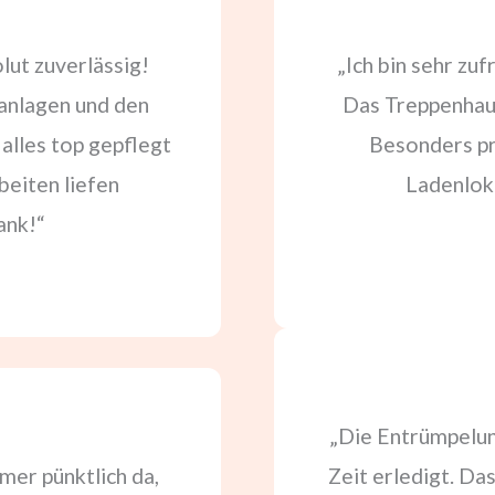
lut zuverlässig!
„Ich bin sehr zu
anlagen und den
Das Treppenhaus
alles top gepflegt
Besonders pra
beiten liefen
Ladenloka
ank!“
„Die Entrümpelun
mer pünktlich da,
Zeit erledigt. Da