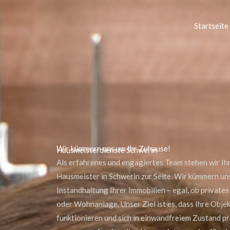
Startseite
Wir kümmern uns um Ihr Zuhause!
Hausmeisterdienste Schwerin
Als erfahrenes und engagiertes Team stehen wir Ihn
Hausmeister in Schwerin zur Seite. Wir kümmern un
Instandhaltung Ihrer Immobilien – egal, ob priva
oder Wohnanlage. Unser Ziel ist es, dass Ihre Obje
funktionieren und sich in einwandfreiem Zustand pr